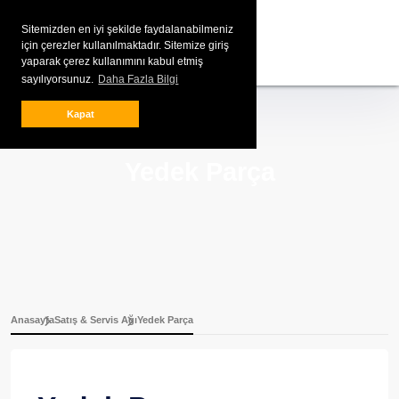
Sitemizden en iyi şekilde faydalanabilmeniz
için çerezler kullanılmaktadır. Sitemize giriş
yaparak çerez kullanımını kabul etmiş
sayılıyorsunuz.
Daha Fazla Bilgi
Kapat
Yedek Parça
Anasayfa
Satış & Servis Ağı
Yedek Parça