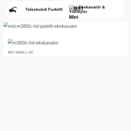
Mini Ekskavatör &
Teleskobik Forklift
Yükleyici
MST M380LC-HD