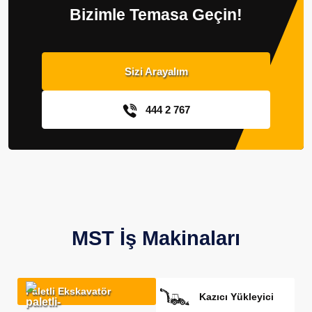
Bizimle Temasa Geçin!
Sizi Arayalım
444 2 767
MST İş Makinaları
Paletli Ekskavatör
Kazıcı Yükleyici